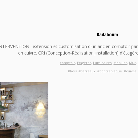
Badaboum
NTERVENTION : extension et customisation d'un ancien comptoir par 
en cuivre. CRI (Conception-Réalisation_installation) d'étagères
comptoir
,
Etagères
,
Luminaires
,
Mobilier
,
Mur
,
#bois
#carreaux
#contreplaqué
#cuivre