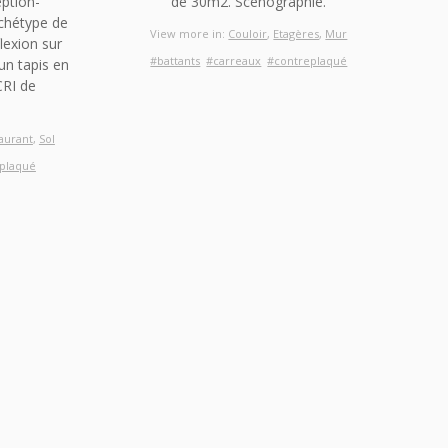
ption-
de 30m2. Scénographie.
rchétype de
View more in:
Couloir
,
Etagères
,
Mur
lexion sur
#battants
#carreaux
#contreplaqué
un tapis en
CRI de
aurant
,
Sol
plaqué