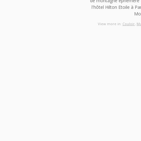
de montagne éphémère d
l'hôtel Hilton Etoile à Pa
Mo
View more in:
Couloir
,
M