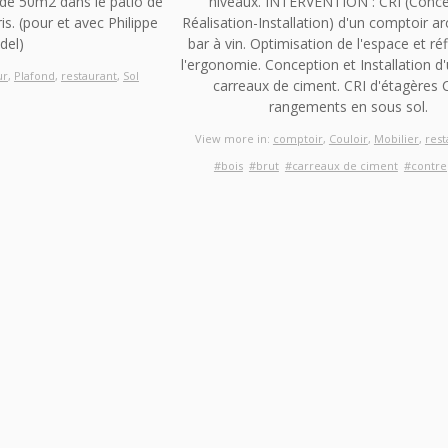
e 50m2 dans le patio de
niveaux. INTERVENTION : CRI (Conce
ris. (pour et avec Philippe
Réalisation-Installation) d'un comptoir a
del)
bar à vin. Optimisation de l'espace et réf
l'ergonomie. Conception et Installation d'
ur
,
Plafond
,
restaurant
,
Sol
carreaux de ciment. CRI d'étagères 
rangements en sous sol.
View more in:
comptoir
,
Couloir
,
Mobilier
,
rest
#bois
#brut
#carreaux de ciment
#contre