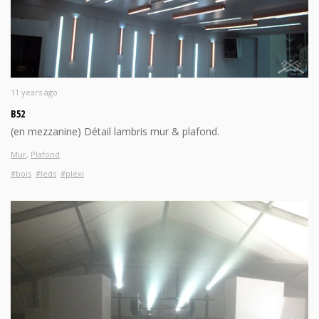
11 years ago
B52
(en mezzanine) Détail lambris mur & plafond.
Mur
,
Plafond
#bois
#leds
#plexi