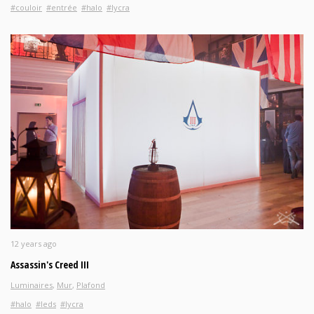
#couloir
#entrée
#halo
#lycra
12 years ago
Assassin's Creed III
Luminaires
,
Mur
,
Plafond
#halo
#leds
#lycra