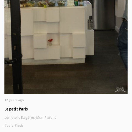
12 years ago
Le petit Paris
comptoir
,
Etagères
,
Mur
,
Plafond
#bois
#leds