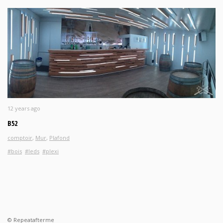
12 years ago
B52
comptoir
,
Mur
,
Plafond
#bois
#leds
#plexi
© Repeatafterme