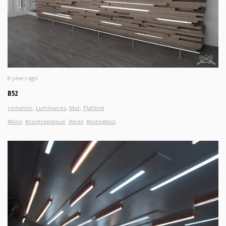
8 years ago
B52
comptoir
,
Luminaires
,
Mur
,
Plafond
#bois
#contreplaqué
#leds
#plexiglass