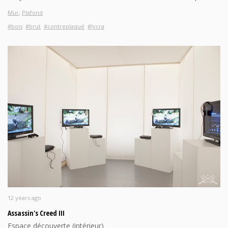
Mur
,
Plafond
#bois
#brut
#contreplaqué
#lycra
12 years ago
Assassin's Creed III
Espace découverte (intérieur)