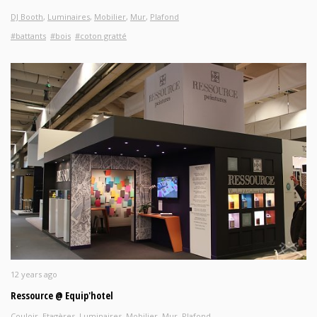
DJ Booth
,
Luminaires
,
Mobilier
,
Mur
,
Plafond
#battants
#bois
#coton gratté
12 years ago
Ressource @ Equip'hotel
Couloir
,
Etagères
,
Luminaires
,
Mobilier
,
Mur
,
Plafond