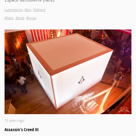
Luminaires
,
Mur
,
Plafond
#halo
#leds
#lycra
12 years ago
Assassin's Creed III