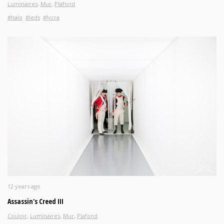
Luminaires
,
Mur
,
Plafond
#halo
#leds
#lycra
12 years ago
Assassin's Creed III
Couloir
,
Luminaires
,
Mur
,
Plafond