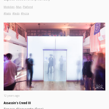
Mobilier
,
Mur
,
Plafond
#halo
#leds
#lycra
12 years ago
Assassin's Creed III
Espace découverte (face)